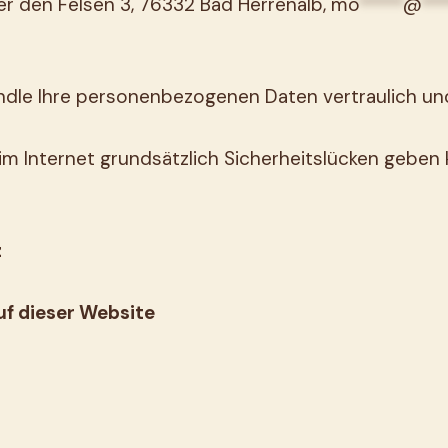
er den Felsen 3, 76332 Bad Herrenalb,
mo
*****
@
***
dle Ihre personenbezogenen Daten vertraulich und
m Internet grundsätzlich Sicherheitslücken geben k
z
uf dieser Website