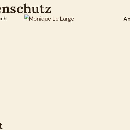
enschutz
ich
An
t