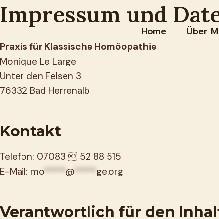
Impressum und Dat
Zum
Inhalt
Home
Über M
springen
Praxis für Klassische Homöopathie
Monique Le Large
Unter den Felsen 3
76332 Bad Herrenalb
Kontakt
Telefon: 07083  52 88 515
E-Mail:
mo
*****
@
*****
ge.org
Verantwortlich für den Inhal